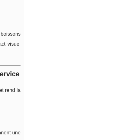
 boissons
ct visuel
service
et rend la
nnent une