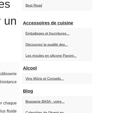
es
Best Read
r un
Accessoires de cuisine
Emballages et fournitures...
Découvrez la qualité des...
Les moules en silicone Pavoni...
Alcool
âtisserie
Vins Mûris et Conseils...
résistance
Blog
Brasserie BASA : votre...
mer chaque
lus fluide
Calendrier de l'Avent en...