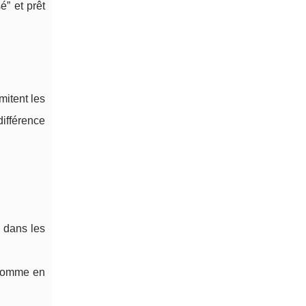
é” et prêt
mitent les
différence
e dans les
e comme en