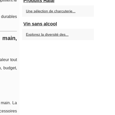
lifient le
Produits Halal
Une sélection de charcuterie...
 durables
Vin sans alcool
Explorez la diversité des...
 main,
leur tout
n, budget,
n main. La
ccessoires