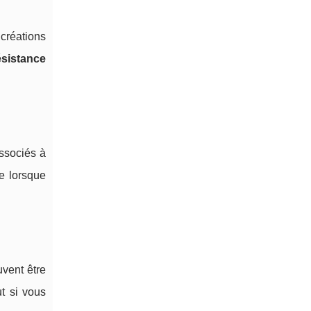
 créations
ésistance
Associés à
e lorsque
uvent être
t si vous