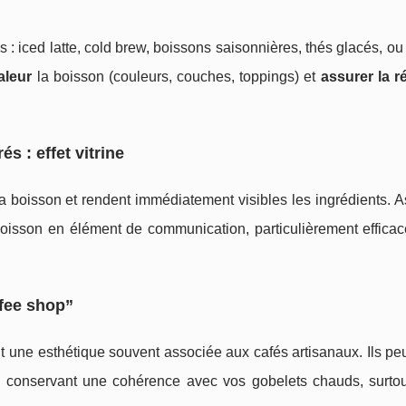
: iced latte, cold brew, boissons saisonnières, thés glacés, ou
aleur
la boisson (couleurs, couches, toppings) et
assurer la r
s : effet vitrine
 la boisson et rendent immédiatement visibles les ingrédients. 
 boisson en élément de communication, particulièrement efficac
ffee shop”
t une esthétique souvent associée aux cafés artisanaux. Ils pe
en conservant une cohérence avec vos gobelets chauds, surtou