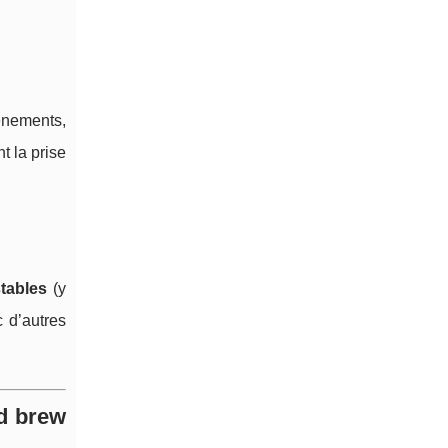
vénements,
t la prise
tables
(y
 d’autres
ld brew